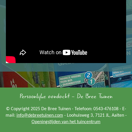
Persoonlijke aandacht - De Bree Tuinen
© Copyright 2025 De Bree Tuinen - Telefoon: 0543-476108 - E-
mail:
info@debreetuinen.com
- Loohuisweg 3, 7121 JL, Aalten -
Openingstijden van het tuincentrum